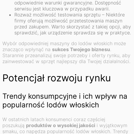
odpowiednie warunki gwarancyjne. Dostępność
serwisu jest kluczowa w przypadku awarii.
Rozważ możliwość testowania sprzętu – Niektóre
firmy oferują możliwość przetestowania maszyn
przed zakupem. Warto skorzystać z takiej opcji, aby
sprawdzić, jak urządzenie sprawdza się w praktyce.
Wybór odpowiedniej maszyny do lodów włoskich może
znacząco wpłynąć na
sukces Twojego biznesu
.
Starannie przeanalizuj swoje potrzeby i oferty rynku, aby
zainwestować w sprzęt najlepszy dla Twojej działalności.
Potencjał rozwoju rynku
Trendy konsumpcyjne i ich wpływ na
popularność lodów włoskich
W ostatnich latach konsumenci coraz częściej
poszukują
produktów o wysokiej jakości
i wyjątkowym
smaku, co napędza popularność lodów włoskich. Trendy