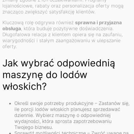
lojalnościowe, rabaty oraz personalizacja oferty mogą
znacząco zwiększyć satysfakcję klientów.
Kluczową rolę odgrywa również
sprawna i przyjazna
obsługa
, która buduje pozytywne doświadczenia.
Długofalowa relacja z klientem opiera się na zaufaniu,
wiarygodności i stałym zaangażowaniu w ulepszanie
oferty.
Jak wybrać odpowiednią
maszynę do lodów
włoskich?
Określ swoje potrzeby produkcyjne – Zastanów się,
ile porcji lodów włoskich planujesz sprzedawać
dziennie. Wybierz maszynę o odpowiedniej
wydajności, która sprosta zapotrzebowaniu
Twojego biznesu.
Sprawdź możliwości techniczne – Zwróć uwagę na