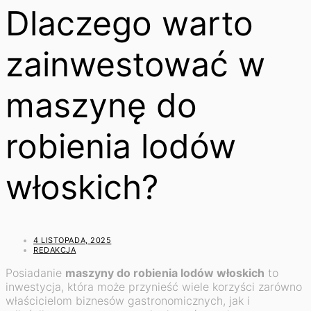
Dlaczego warto
zainwestować w
maszynę do
robienia lodów
włoskich?
4 LISTOPADA, 2025
REDAKCJA
Posiadanie
maszyny do robienia lodów włoskich
to
inwestycja, która może przynieść wiele korzyści zarówno
właścicielom biznesów gastronomicznych, jak i