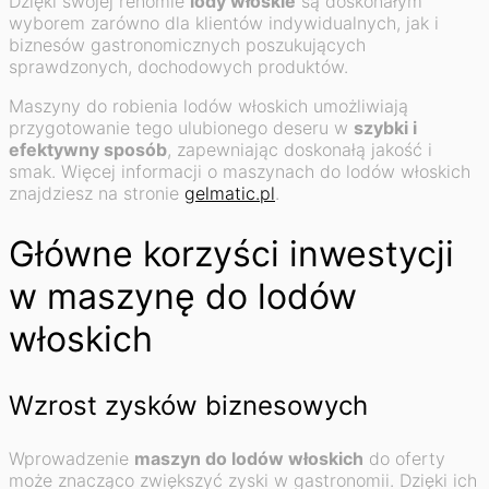
Dzięki swojej renomie
lody włoskie
są doskonałym
wyborem zarówno dla klientów indywidualnych, jak i
biznesów gastronomicznych poszukujących
sprawdzonych, dochodowych produktów.
Maszyny do robienia lodów włoskich umożliwiają
przygotowanie tego ulubionego deseru w
szybki i
efektywny sposób
, zapewniając doskonałą jakość i
smak. Więcej informacji o maszynach do lodów włoskich
znajdziesz na stronie
gelmatic.pl
.
Główne korzyści inwestycji
w maszynę do lodów
włoskich
Wzrost zysków biznesowych
Wprowadzenie
maszyn do lodów włoskich
do oferty
może znacząco zwiększyć zyski w gastronomii. Dzięki ich