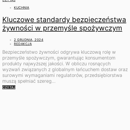
KUCHNIA
Kluczowe standardy bezpieczeństwa
żywności w przemyśle spożywczym
2 GRUDNIA, 2024
REDAKCJA
Bezpieczeństwo żywności odgrywa kluczową rolę w
przemyśle spożywczym, gwarantując konsumentom
produkty najwyższej jakości. W obliczu rosnących
wyzwań związanych z globalnym łańcuchem dostaw oraz
surowymi wymaganiami regulatorów, przedsiębiorstwa
muszą spełniać szereg…
CZYTAJ