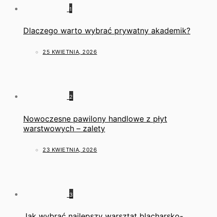
1
Dlaczego warto wybrać prywatny akademik?
25 KWIETNIA, 2026
2
Nowoczesne pawilony handlowe z płyt
warstwowych – zalety
23 KWIETNIA, 2026
3
Jak wybrać najlepszy warsztat blacharsko-