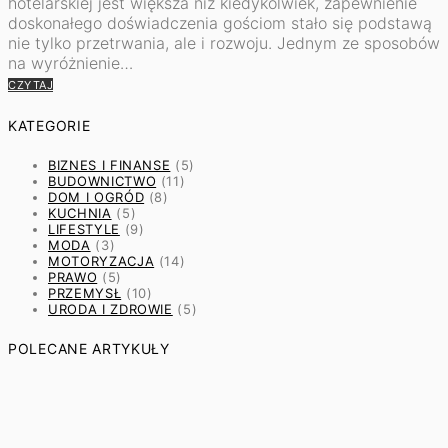
hotelarskiej jest większa niż kiedykolwiek, zapewnienie
doskonałego doświadczenia gościom stało się podstawą
nie tylko przetrwania, ale i rozwoju. Jednym ze sposobów
na wyróżnienie…
CZYTAJ
KATEGORIE
BIZNES I FINANSE
(5)
BUDOWNICTWO
(11)
DOM I OGRÓD
(8)
KUCHNIA
(5)
LIFESTYLE
(9)
MODA
(3)
MOTORYZACJA
(14)
PRAWO
(5)
PRZEMYSŁ
(10)
URODA I ZDROWIE
(5)
POLECANE ARTYKUŁY