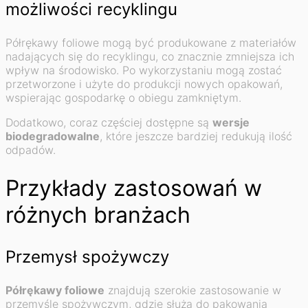
możliwości recyklingu
Półrękawy foliowe mogą być produkowane z materiałów
nadających się do recyklingu, co znacznie zmniejsza ich
wpływ na środowisko. Po wykorzystaniu mogą zostać
przetworzone i użyte do produkcji nowych opakowań,
wspierając gospodarkę o obiegu zamkniętym.
Dodatkowo, coraz częściej dostępne są
wersje
biodegradowalne
, które jeszcze bardziej redukują ilość
odpadów.
Przykłady zastosowań w
różnych branżach
Przemysł spożywczy
Półrękawy foliowe
znajdują szerokie zastosowanie w
przemyśle spożywczym, gdzie służą do pakowania