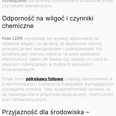
rozwiązanie
dla ochrony różnorodnych produktów przed
czynnikami zewnętrznymi.
Odporność na wilgoć i czynniki
chemiczne
Folie LDPE
wyróżniają się wysoką odpornością na
działanie wilgoci, co sprawia, że skutecznie chronią
produkty przed zawilgoceniem i uszkodzeniami. Ich
struktura jest również odporna na wiele substancji
chemicznych, takich jak kwasy czy zasady, co czyni je
idealnym rozwiązaniem w trudnych warunkach
środowiskowych.
Dzięki temu
półrękawy foliowe
znajdują zastosowanie w
przechowywaniu i transporcie materiałów wymagających
szczególnej ochrony. Taka wszechstronność sprawia, że
są niezastąpione w przemyśle spożywczym, chemicznym
oraz farmaceutycznym.
Przyjazność dla środowiska –