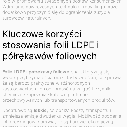
rolę w promowaniu świadomych postaw konsumenckich.
Wdrażanie nowoczesnych technologii recyklingu może
dodatkowo przyczynić się do ograniczenia zużycia
surowców naturalnych.
Kluczowe korzyści
stosowania folii LDPE i
półrękawów foliowych
Folie LDPE i półrękawy foliowe
charakteryzują się
wysoką wytrzymałością oraz elastycznością, co sprawia,
że są bardzo praktyczne w różnorodnych
zastosowaniach. Ich odporność na wilgoć i czynniki
chemiczne zapewnia skuteczną ochronę
przechowywanych lub transportowanych produktów.
Dodatkowo są
lekkie
, co obniża koszty transportu i
zmniejsza emisję dwutlenku węgla. Możliwość poddania
ich recyklingowi sprawia, że są bardziej ekologiczną