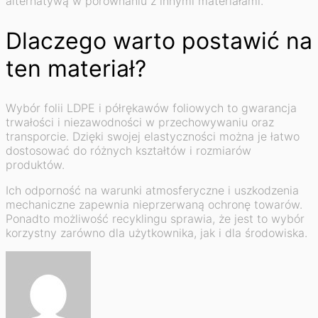
alternatywą w porównaniu z innymi materiałami.
Dlaczego warto postawić na
ten materiał?
Wybór folii LDPE i półrękawów foliowych to gwarancja
trwałości i niezawodności w przechowywaniu oraz
transporcie. Dzięki swojej elastyczności można je łatwo
dostosować do różnych kształtów i rozmiarów
produktów.
Ich odporność na warunki atmosferyczne i uszkodzenia
mechaniczne zapewnia nieprzerwaną ochronę towarów.
Ponadto możliwość recyklingu sprawia, że jest to wybór
korzystny zarówno dla użytkownika, jak i dla środowiska.