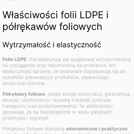
Właściwości folii LDPE i
półrękawów foliowych
Wytrzymałość i elastyczność
Folie LDPE
charakteryzują się wyjątkową wytrzymałością
na rozciąganie oraz odpornością na przetarcia. Ich
elastyczność sprawia, że doskonale dopasowują się do
kształtów pakowanych produktów, zapewniając
skuteczną ochronę.
Półrękawy foliowe
, dzięki swojej konstrukcji, gwarantują
łatwość użytkowania i wysoką trwałość podczas
transportu oraz przechowywania. Te właściwości
sprawiają, że są niezastąpione w wielu gałęziach
przemysłu i logistyki.
Półrękawy foliowe stanowią
ekonomiczne i praktyczne