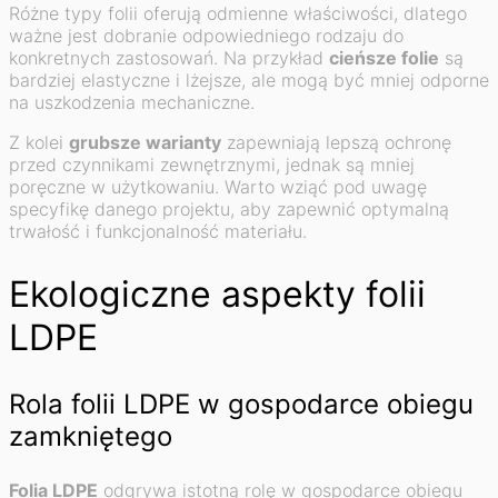
Różne typy folii oferują odmienne właściwości, dlatego
ważne jest dobranie odpowiedniego rodzaju do
konkretnych zastosowań. Na przykład
cieńsze folie
są
bardziej elastyczne i lżejsze, ale mogą być mniej odporne
na uszkodzenia mechaniczne.
Z kolei
grubsze warianty
zapewniają lepszą ochronę
przed czynnikami zewnętrznymi, jednak są mniej
poręczne w użytkowaniu. Warto wziąć pod uwagę
specyfikę danego projektu, aby zapewnić optymalną
trwałość i funkcjonalność materiału.
Ekologiczne aspekty folii
LDPE
Rola folii LDPE w gospodarce obiegu
zamkniętego
Folia LDPE
odgrywa istotną rolę w gospodarce obiegu