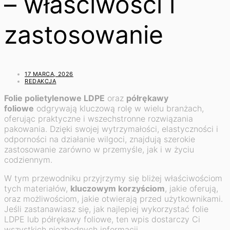
– właściwości i
zastosowanie
17 MARCA, 2026
REDAKCJA
Folie polietylenowe LDPE
oraz
półrękawy
foliowe
odgrywają kluczową rolę w wielu branżach,
oferując praktyczne i wszechstronne rozwiązania
pakowania. Dzięki swojej wytrzymałości, elastyczności i
odporności na działanie wilgoci, znajdują szerokie
zastosowanie zarówno w przemyśle, jak i w życiu
codziennym.
W tym przewodniku przyjrzymy się bliżej właściwościom
tych materiałów,
kluczowym korzyściom
, jakie oferują,
oraz możliwościom, jakie otwierają przed użytkownikami.
Jeśli zastanawiasz się, jak najlepiej wykorzystać folie
LDPE lub półrękawy foliowe, ten wpis dostarczy Ci
wszystkich niezbędnych informacji.