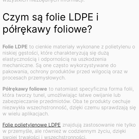
Czym są folie LDPE i
półrękawy foliowe?
Folie LDPE
to cienkie materiały wykonane z polietylenu o
niskiej gęstości, które charakteryzują się dużą
elastycznością i odpornością na uszkodzenia
mechaniczne. Są one często wykorzystywane do
pakowania, ochrony produktów przed wilgocią oraz w
procesach przemysłowych.
Półrękawy foliowe
to natomiast specyficzna forma folii,
która tworzy tunel, umożliwiając łatwe owijanie lub
zabezpieczanie przedmiotów. Oba te produkty cechuje
niezwykła wszechstronność, dzięki czemu sprawdzają się
w wielu aplikacjach.
Folie polietylenowe LDPE
znajdują zastosowanie nie tylko
w przemyśle, ale również w codziennym życiu, dzięki
swojej trwałości i wszechstronności.