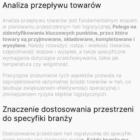
Analiza przepływu towarów
Analiza przepływu towarów jest fundamentalnym etapem
w planowaniu przestrzennym hali logistycznej
. Polega na
zidentyfikowaniu kluczowych punktów, przez które
towary są przyjmowane, składowane, kompletowane i
wysyłane.
Należy rozważyć rodzaj i wielkość towarów,
częstotliwość dostaw i wysyłek, a także specyficzne
wymagania dotyczące przechowywania, takie jak
temperatura czy wilgotność.
Precyzyjne zrozumienie tych aspektów pozwala na
zaprojektowanie optymalnej ścieżki towarów w hali, co
skutkuje zwiększeniem efektywności operacyjnej i
zmniejszeniem ryzyka błędów logistycznych.
Znaczenie dostosowania przestrzeni
do specyfiki branży
Dostosowanie przestrzeni hali logistycznej do specyfiki
danej branży jest niezwykle ważn
e. Każda branża ma