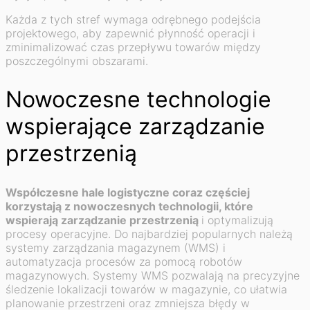
Każda z tych stref wymaga odrębnego podejścia
projektowego, aby zapewnić płynność operacji i
zminimalizować czas przepływu towarów między
poszczególnymi obszarami.
Nowoczesne technologie
wspierające zarządzanie
przestrzenią
Współczesne hale logistyczne coraz częściej
korzystają z nowoczesnych technologii, które
wspierają zarządzanie przestrzenią
i optymalizują
procesy operacyjne. Do najbardziej popularnych należą
systemy zarządzania magazynem (WMS) i
automatyzacja procesów za pomocą robotów
magazynowych. Systemy WMS pozwalają na precyzyjne
śledzenie lokalizacji towarów w magazynie, co ułatwia
planowanie przestrzeni oraz zmniejsza błędy w