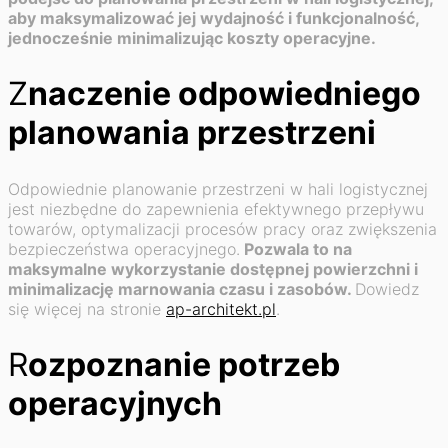
aby maksymalizować jej wydajność i funkcjonalność,
jednocześnie minimalizując koszty operacyjne.
Z
naczenie odpowiedniego
planowania przestrzeni
Odpowiednie planowanie przestrzeni w hali logistycznej
jest niezbędne do zapewnienia efektywnego przepływu
towarów, optymalizacji procesów pracy oraz zwiększenia
bezpieczeństwa operacyjnego.
Pozwala to na
maksymalne wykorzystanie dostępnej powierzchni i
minimalizację marnowania czasu i zasobów.
Dowiedz
się więcej na stronie
ap-architekt.pl
.
R
ozpoznanie potrzeb
operacyjnych