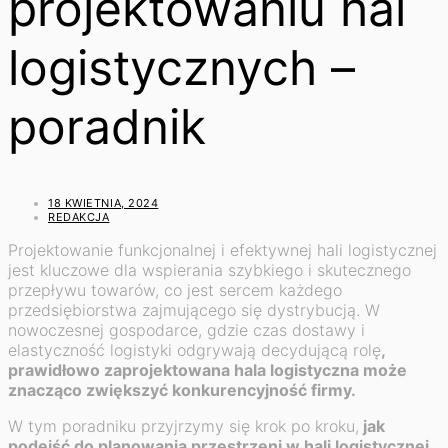
projektowaniu hal
logistycznych –
poradnik
18 KWIETNIA, 2024
REDAKCJA
Projektowanie funkcjonalnej i efektywnej hali logistycznej
jest kluczowe dla wspierania szybkiego i skutecznego
przepływu towarów, co jest sercem każdego
przedsiębiorstwa zajmującego się dystrybucją. W
nowoczesnej gospodarce, gdzie czas dostawy i
elastyczność logistyki odgrywają decydującą rolę
,
prawidłowo zaprojektowana hala logistyczna może
znacząco zwiększyć konkurencyjność firmy.
W tym poradniku przyjrzymy się krok po kroku,
jak
podejść do planowania przestrzeni w hali logistycznej,