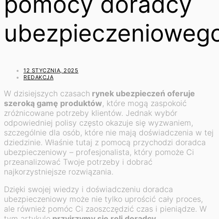
pomocy doradcy
ubezpieczenioweg
12 STYCZNIA, 2025
REDAKCJA
W dzisiejszych czasach
rynek ubezpieczeń oferuje
szeroką gamę produktów
, które mogą zaspokoić
zróżnicowane potrzeby klientów. Jednak wybór
odpowiedniej polisy często okazuje się wyzwaniem,
szczególnie dla osób, które nie mają doświadczenia w tej
dziedzinie. Właśnie tutaj z pomocą przychodzi doradca
ubezpieczeniowy – profesjonalista, który pomoże Ci
przeanalizować Twoje potrzeby i dobrać
najkorzystniejsze rozwiązania.
Dzięki swojej wiedzy i doświadczeniu doradca
ubezpieczeniowy może nie tylko uprościć cały proces,
ale również pomóc Ci zaoszczędzić czas i pieniądze. W
tym artykule
przyjrzymy się roli doradcy