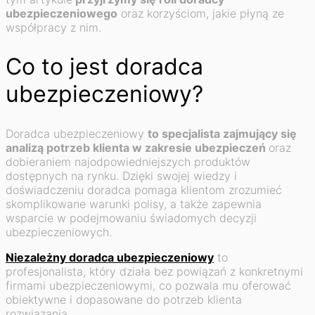
ubezpieczeniowego
oraz korzyściom, jakie płyną ze
współpracy z nim.
Co to jest doradca
ubezpieczeniowy?
Doradca ubezpieczeniowy
to specjalista zajmujący się
analizą potrzeb klienta w zakresie ubezpieczeń
oraz
dobieraniem najodpowiedniejszych produktów
dostępnych na rynku. Dzięki swojej wiedzy i
doświadczeniu doradca pomaga klientom zrozumieć
skomplikowane warunki polisy, a także zapewnia
wsparcie w podejmowaniu świadomych decyzji
ubezpieczeniowych.
Niezależny doradca ubezpieczeniowy
to
profesjonalista, który działa bez powiązań z konkretnymi
firmami ubezpieczeniowymi, co pozwala mu oferować
obiektywne i dopasowane do potrzeb klienta
rozwiązania.