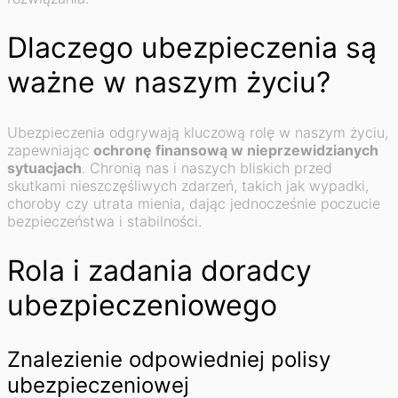
Dlaczego ubezpieczenia są
ważne w naszym życiu?
Ubezpieczenia odgrywają kluczową rolę w naszym życiu,
zapewniając
ochronę finansową w nieprzewidzianych
sytuacjach
. Chronią nas i naszych bliskich przed
skutkami nieszczęśliwych zdarzeń, takich jak wypadki,
choroby czy utrata mienia, dając jednocześnie poczucie
bezpieczeństwa i stabilności.
Rola i zadania doradcy
ubezpieczeniowego
Znalezienie odpowiedniej polisy
ubezpieczeniowej