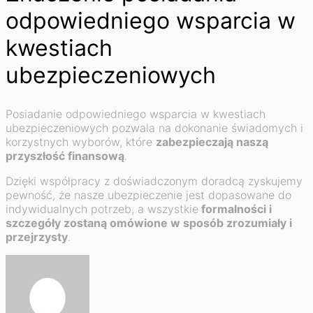
odpowiedniego wsparcia w
kwestiach
ubezpieczeniowych
Posiadanie odpowiedniego wsparcia w kwestiach
ubezpieczeniowych pozwala na dokonanie świadomych i
korzystnych wyborów, które
zabezpieczają naszą
przyszłość finansową
.
Dzięki współpracy z doświadczonym doradcą zyskujemy
pewność, że nasze ubezpieczenie jest dopasowane do
indywidualnych potrzeb, a wszystkie
formalności i
szczegóły zostaną omówione w sposób zrozumiały i
przejrzysty
.