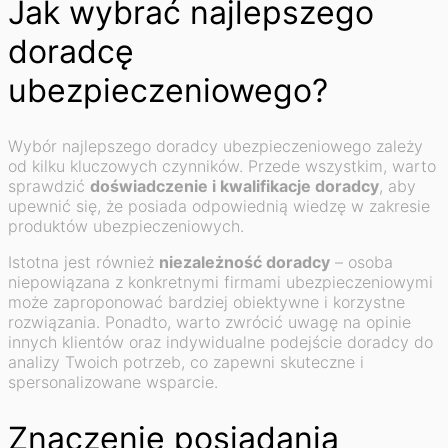
Jak wybrać najlepszego
doradcę
ubezpieczeniowego?
Wybór najlepszego doradcy ubezpieczeniowego zależy
od kilku kluczowych czynników. Przede wszystkim, warto
sprawdzić
doświadczenie i kwalifikacje doradcy
, aby
upewnić się, że posiada odpowiednią wiedzę w zakresie
produktów ubezpieczeniowych.
Istotna jest również
niezależność doradcy
– osoba
niepowiązana z konkretnymi firmami ubezpieczeniowymi
może zaproponować bardziej obiektywne i korzystne
rozwiązania. Ponadto, warto zwrócić uwagę na opinie
innych klientów oraz indywidualne podejście doradcy do
analizy Twoich potrzeb, co zapewni skuteczne i
spersonalizowane wsparcie.
Znaczenie posiadania